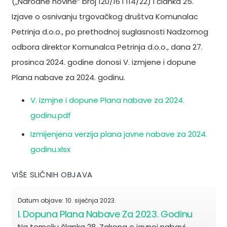
(„Narodne novine“ broj 120/16 i 114/22) i članka 25.
Izjave o osnivanju trgovačkog društva Komunalac
Petrinja d.o.o., po prethodnoj suglasnosti Nadzornog
odbora direktor Komunalca Petrinja d.o.o., dana 27.
prosinca 2024. godine donosi V. izmjene i dopune
Plana nabave za 2024. godinu.
V. izmjne i dopune Plana nabave za 2024.
godinu.pdf
Izmijenjena verzija plana javne nabave za 2024.
godinu.xlsx
VIŠE SLIČNIH OBJAVA
Datum objave:
10. siječnja 2023.
I. Dopuna Plana Nabave Za 2023. Godinu
Na temelju članka 28. Zakona o javnoj nabavi