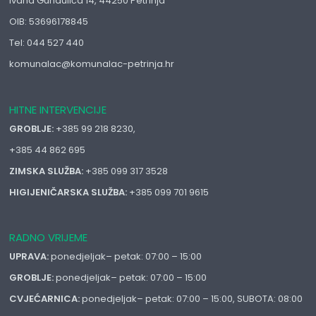
Ivana Gundulića 14, 44250 Petrinja
OIB: 53696178845
Tel: 044 527 440
komunalac@komunalac-petrinja.hr
HITNE INTERVENCIJE
GROBLJE:
+385 99 218 8230,
+385 44 862 695
ZIMSKA SLUŽBA:
+385 099 317 3528
HIGIJENIČARSKA SLUŽBA:
+385 099 701 9615
RADNO VRIJEME
UPRAVA:
ponedjeljak– petak: 07:00 – 15:00
GROBLJE:
ponedjeljak– petak: 07:00 – 15:00
CVJEĆARNICA:
ponedjeljak– petak: 07:00 – 15:00, SUBOTA: 08:00