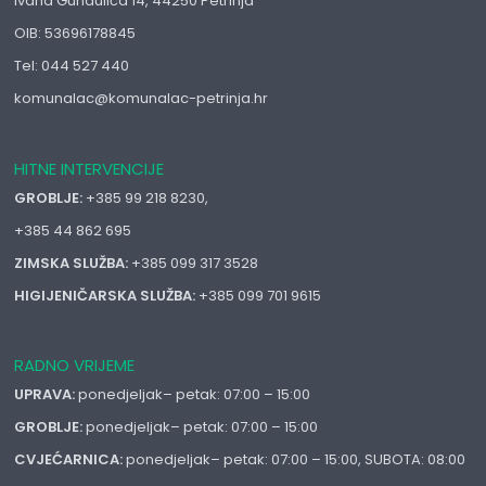
Ivana Gundulića 14, 44250 Petrinja
OIB: 53696178845
Tel: 044 527 440
komunalac@komunalac-petrinja.hr
HITNE INTERVENCIJE
GROBLJE:
+385 99 218 8230,
+385 44 862 695
ZIMSKA SLUŽBA:
+385 099 317 3528
HIGIJENIČARSKA SLUŽBA:
+385 099 701 9615
RADNO VRIJEME
UPRAVA:
ponedjeljak– petak: 07:00 – 15:00
GROBLJE:
ponedjeljak– petak: 07:00 – 15:00
CVJEĆARNICA:
ponedjeljak– petak: 07:00 – 15:00, SUBOTA: 08:00