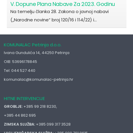
V. Dopune Plana Nabave Za 2023. Godinu
Na temelju članka 28. Zakona o javnoj nabavi
(„Narodne novine“ broj 120/16 i 114/22) i…
KOMUNALAC Petrinja d.o.o.
Ivana Gundulića 14, 44250 Petrinja
OIB: 53696178845
Tel: 044 527 440
komunalac@komunalac-petrinja.hr
HITNE INTERVENCIJE
GROBLJE:
+385 99 218 8230,
+385 44 862 695
ZIMSKA SLUŽBA:
+385 099 317 3528