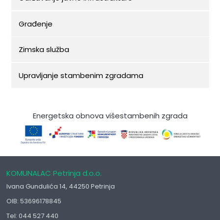
Građenje
Zimska služba
Upravljanje stambenim zgradama
Energetska obnova višestambenih zgrada
KOMUNALAC Petrinja d.o.o.
Ivana Gundulića 14, 44250 Petrinja
OIB: 53696178845
Tel: 044 527 440