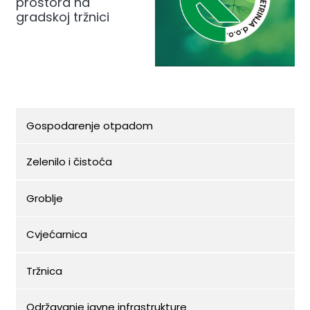
prostora na
gradskoj tržnici
Gospodarenje otpadom
Zelenilo i čistoća
Groblje
Cvjećarnica
Tržnica
Održavanje javne infrastrukture