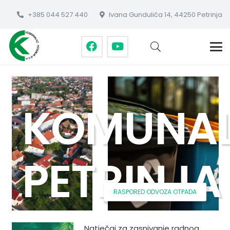
+385 044 527 440
Ivana Gundulića 14, 44250 Petrinja
KOMUNA
PETRINJA
RASPORED ODVOZA OTPADA
Natječaj za zasnivanje radnog