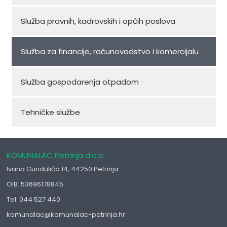
Služba pravnih, kadrovskih i općih poslova
Služba za financije, računovodstvo i komercijalu
Služba gospodarenja otpadom
Tehničke službe
KOMUNALAC Petrinja d.o.o.
Ivana Gundulića 14, 44250 Petrinja
OIB: 53696178845
Tel: 044 527 440
komunalac@komunalac-petrinja.hr