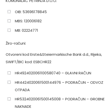
KOMUNALAC PETRINJA D.O.O.
OIB: 53696178845
MBS: 120006182
MB: 02224771
Žiro-računi:
Otvoreni kod Erste&Steiermarkische Bank d.d., Rijeka,
SWIFT/BIC kod: ESBCHR22
HR4924020061100580740 – GLAVNI RAČUN
HR4424020061500144976 – PODRAČUN – ODVOZ
OTPADA
HR5324020061500145008 – PODRAČUN – GROBNE
NAKNADE