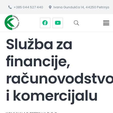
+385 044 527 440
Ivana Gundulića 14, 44250 Petrinja
Služba za
financije,
računovodstv
i komercijalu