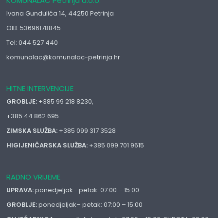
KOMUNALAC Petrinja d.o.o.
Ivana Gundulića 14, 44250 Petrinja
OIB: 53696178845
Tel: 044 527 440
komunalac@komunalac-petrinja.hr
HITNE INTERVENCIJE
GROBLJE:
+385 99 218 8230,
+385 44 862 695
ZIMSKA SLUŽBA:
+385 099 317 3528
HIGIJENIČARSKA SLUŽBA:
+385 099 701 9615
RADNO VRIJEME
UPRAVA:
ponedjeljak– petak: 07:00 – 15:00
GROBLJE:
ponedjeljak– petak: 07:00 – 15:00