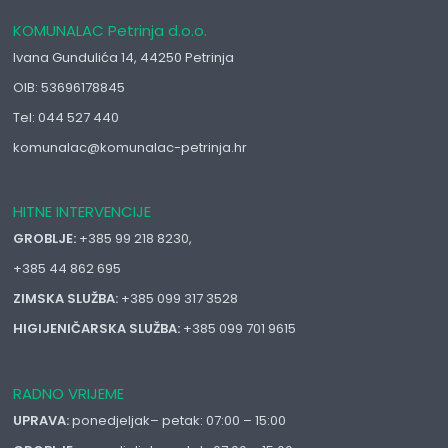
KOMUNALAC Petrinja d.o.o.
Ivana Gundulića 14, 44250 Petrinja
OIB: 53696178845
Tel: 044 527 440
komunalac@komunalac-petrinja.hr
HITNE INTERVENCIJE
GROBLJE:
+385 99 218 8230,
+385 44 862 695
ZIMSKA SLUŽBA:
+385 099 317 3528
HIGIJENIČARSKA SLUŽBA:
+385 099 701 9615
RADNO VRIJEME
UPRAVA:
ponedjeljak– petak: 07:00 – 15:00