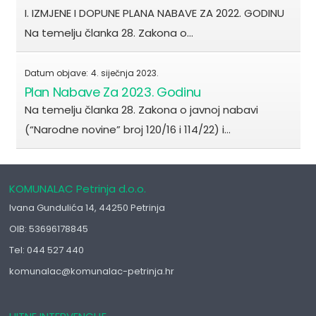
I. IZMJENE I DOPUNE PLANA NABAVE ZA 2022. GODINU
Na temelju članka 28. Zakona o…
Datum objave:
4. siječnja 2023.
Plan Nabave Za 2023. Godinu
Na temelju članka 28. Zakona o javnoj nabavi
(“Narodne novine” broj 120/16 i 114/22) i…
KOMUNALAC Petrinja d.o.o.
Ivana Gundulića 14, 44250 Petrinja
OIB: 53696178845
Tel: 044 527 440
komunalac@komunalac-petrinja.hr