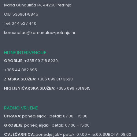
Ivana Gundulića 14, 44250 Petrinja
OIB: 53696178845
Tel: 044 527 440
komunalac@komunalac-petrinja.hr
HITNE INTERVENCIJE
GROBLJE:
+385 99 218 8230,
+385 44 862 695
ZIMSKA SLUŽBA:
+385 099 317 3528
HIGIJENIČARSKA SLUŽBA:
+385 099 701 9615
RADNO VRIJEME
UPRAVA:
ponedjeljak– petak: 07:00 – 15:00
GROBLJE:
ponedjeljak– petak: 07:00 – 15:00
CVJEĆARNICA:
ponedjeljak– petak: 07:00 – 15:00, SUBOTA: 08:00