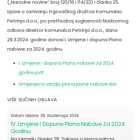
(„Narodne novine“ broj 120/16 i 114/22) i članka 25.
Izjave o osnivanju trgovačkog društva Komunalac
Petrinja d.o.o., po prethodnoj suglasnosti Nadzornog
odbora direktor Komunalca Petrinja d.o.o., dana
29.3.2024. godine donosi I. izmjene i dopuna Plana
nabave za 2024. godinu.
I. izmjene i dopuna Plana nabave za 2024.
godinu.pdf
Izmijenjena verzija plana javne nabave.xlsx
VIŠE SLIČNIH OBJAVA
Datum objave:
28. studenoga 2024.
IV. Izmjene I Dopune Plana Nabave Za 2024.
Godinu
Na temelju članka 28. Zakona o javnoj nabavi