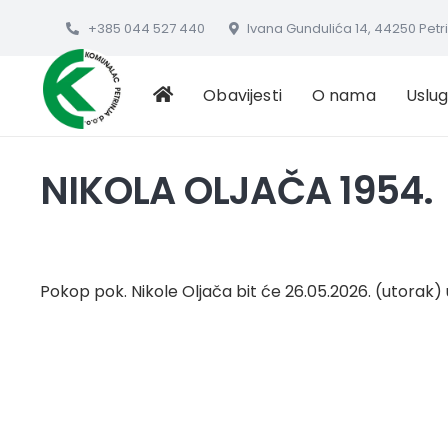
+385 044 527 440
Ivana Gundulića 14, 44250 Petr
Obavijesti
O nama
Uslu
NIKOLA OLJAČA 1954.
Pokop pok. Nikole Oljača bit će 26.05.2026. (utorak)