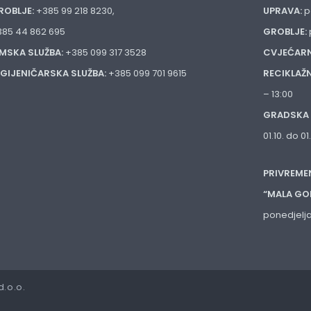
ROBLJE:
+385 99 218 8230,
UPRAVA:
p
385 44 862 695
GROBLJE:
IMSKA SLUŽBA:
+385 099 317 3528
CVJEĆARN
IGIJENIČARSKA SLUŽBA:
+385 099 701 9615
RECIKLAŽ
– 13:00
GRADSKA 
01.10. do 0
PRIVREME
“MALA GO
ponedjelja
d.o.o.