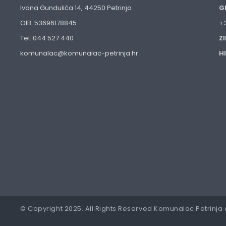
Ivana Gundulića 14, 44250 Petrinja
G
OIB: 53696178845
+
Tel: 044 527 440
Z
komunalac@komunalac-petrinja.hr
H
© Copyright 2025. All Rights Reserved Komunalac Petrinja 