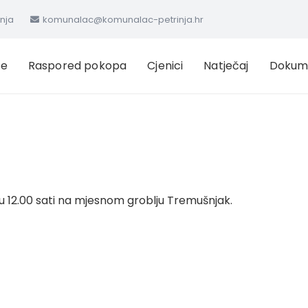
inja
komunalac@komunalac-petrinja.hr
ge
Raspored pokopa
Cjenici
Natječaj
Dokum
 u 12.00 sati na mjesnom groblju Tremušnjak.