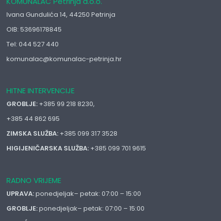
KOMUNALAC Petrinja d.o.o.
Ivana Gundulića 14, 44250 Petrinja
OIB: 53696178845
Tel: 044 527 440
komunalac@komunalac-petrinja.hr
HITNE INTERVENCIJE
GROBLJE:
+385 99 218 8230,
+385 44 862 695
ZIMSKA SLUŽBA:
+385 099 317 3528
HIGIJENIČARSKA SLUŽBA:
+385 099 701 9615
RADNO VRIJEME
UPRAVA:
ponedjeljak– petak: 07:00 – 15:00
GROBLJE:
ponedjeljak– petak: 07:00 – 15:00