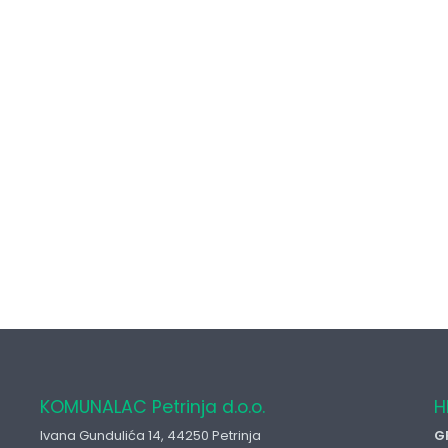
KOMUNALAC Petrinja d.o.o.
H
Ivana Gundulića 14, 44250 Petrinja
G