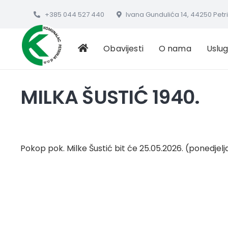
+385 044 527 440
Ivana Gundulića 14, 44250 Petr
Obavijesti
O nama
Uslu
MILKA ŠUSTIĆ 1940.
Pokop pok. Milke Šustić bit će 25.05.2026. (ponedjelj