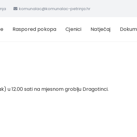
inja
komunalac@komunalac-petrinja.hr
ge
Raspored pokopa
Cjenici
Natječaj
Dokum
ak) u 12.00 sati na mjesnom groblju Dragotinci.