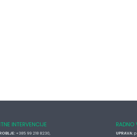
ITNE INTERVENCIJE
RADNO 
ROBLJE:
+385 99 218 8230,
UPRAVA:
p