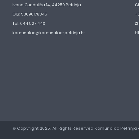
Ivana Gundulića 14, 44250 Petrinja
G
OIB: 53696178845
+
Tel: 044 527 440
Z
komunalac@komunalac-petrinja.hr
H
© Copyright 2025. All Rights Reserved Komunalac Petrinja 