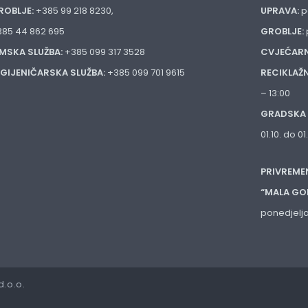
ROBLJE:
+385 99 218 8230,
UPRAVA:
p
385 44 862 695
GROBLJE:
IMSKA SLUŽBA:
+385 099 317 3528
CVJEĆARN
IGIJENIČARSKA SLUŽBA:
+385 099 701 9615
RECIKLAŽ
– 13:00
GRADSKA 
01.10. do 0
PRIVREME
“MALA GO
ponedjelja
d.o.o.