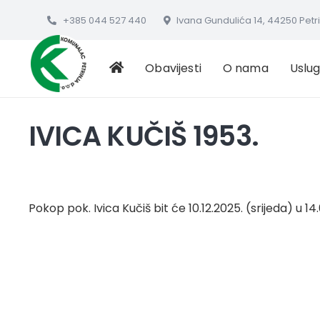
+385 044 527 440
Ivana Gundulića 14, 44250 Petr
Obavijesti
O nama
Uslu
IVICA KUČIŠ 1953.
Pokop pok. Ivica Kučiš bit će 10.12.2025. (srijeda) u 1