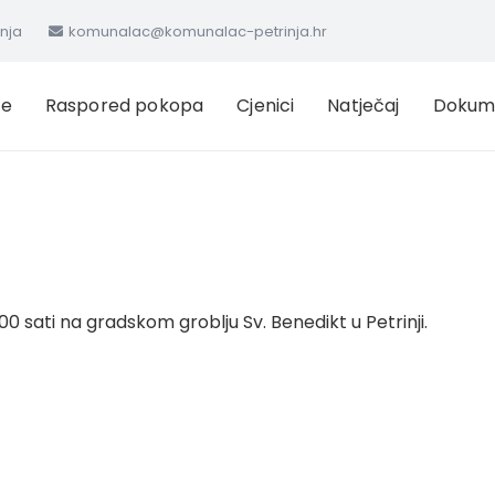
inja
komunalac@komunalac-petrinja.hr
ge
Raspored pokopa
Cjenici
Natječaj
Dokum
4.00 sati na gradskom groblju Sv. Benedikt u Petrinji.