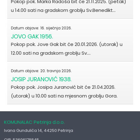
Pokop pok. Marka Radoša bit će 21.11.2025. (petak)
u 14.00 sati na gradskom groblju Sv.Benedikt…
Datum objave:
16. siječnja 2026.
JOVO GAK 1956.
Pokop pok. Jove Gak bit će 20.01.2026. (utorak) u
12.00 sati na gradskom groblju Sv.…
Datum objave:
20. travnja 2026.
JOSIP JURANOVIĆ 1938.
Pokop pok. Josipa Juranović bit će 21.04.2026.
(utorak) u 10.00 sati na mjesnom groblju Gora.
KOMUNALAC Petrinja d.o.o.
Ivana Gundulića 14, 44250 Petrinja
OIB: 53696178845