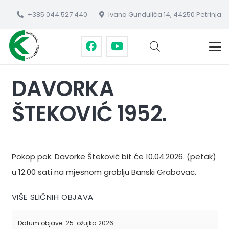
+385 044 527 440
Ivana Gundulića 14, 44250 Petrinja
DAVORKA
ŠTEKOVIĆ 1952.
Pokop pok. Davorke Šteković bit će 10.04.2026. (petak)
u 12.00 sati na mjesnom groblju Banski Grabovac.
VIŠE SLIČNIH OBJAVA
Datum objave:
25. ožujka 2026.