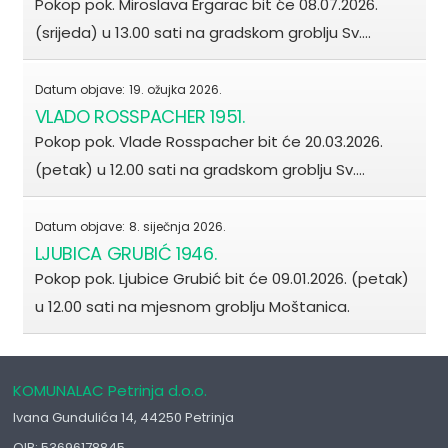
Pokop pok. Miroslava Ergarac bit će 08.07.2026.
(srijeda) u 13.00 sati na gradskom groblju Sv.…
Datum objave:
19. ožujka 2026.
VLADO ROSSPACHER 1951.
Pokop pok. Vlade Rosspacher bit će 20.03.2026.
(petak) u 12.00 sati na gradskom groblju Sv.…
Datum objave:
8. siječnja 2026.
LJUBICA GRUBIĆ 1946.
Pokop pok. Ljubice Grubić bit će 09.01.2026. (petak)
u 12.00 sati na mjesnom groblju Moštanica.
KOMUNALAC Petrinja d.o.o.
Ivana Gundulića 14, 44250 Petrinja
OIB: 53696178845