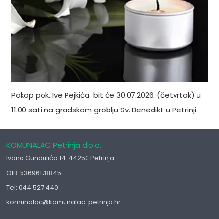
Pokop pok. Ive Pejkića bit će 30.07.2026. (četvrtak) u
11.00 sati na gradskom groblju Sv. Benedikt u Petrinji.
KOMUNALAC Petrinja d.o.o.
Ivana Gundulića 14, 44250 Petrinja
OIB: 53696178845
Tel: 044 527 440
komunalac@komunalac-petrinja.hr