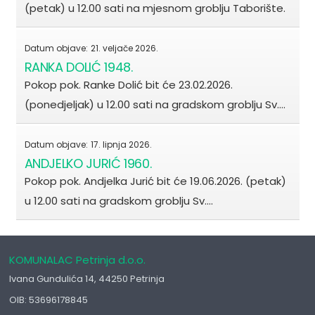
(petak) u 12.00 sati na mjesnom groblju Taborište.
Datum objave:
21. veljače 2026.
RANKA DOLIĆ 1948.
Pokop pok. Ranke Dolić bit će 23.02.2026.
(ponedjeljak) u 12.00 sati na gradskom groblju Sv.…
Datum objave:
17. lipnja 2026.
ANDJELKO JURIĆ 1960.
Pokop pok. Andjelka Jurić bit će 19.06.2026. (petak)
u 12.00 sati na gradskom groblju Sv.…
KOMUNALAC Petrinja d.o.o.
Ivana Gundulića 14, 44250 Petrinja
OIB: 53696178845