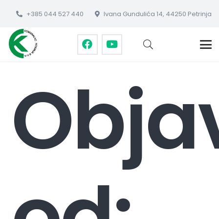
+385 044 527 440
Ivana Gundulića 14, 44250 Petrinja
Obja
od: