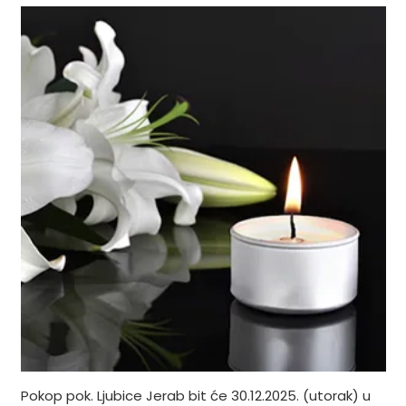
Pokop pok. Ljubice Jerab bit će 30.12.2025. (utorak) u