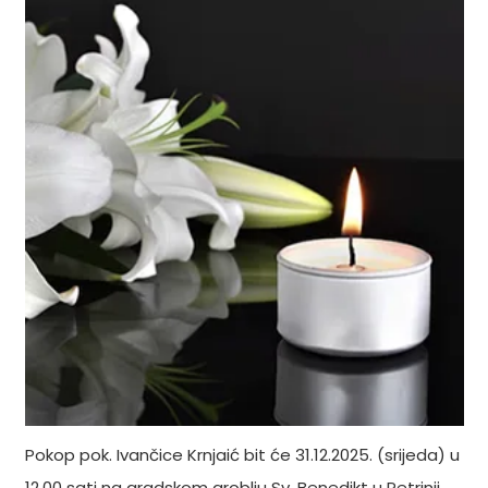
Pokop pok. Ivančice Krnjaić bit će 31.12.2025. (srijeda) u
12.00 sati na gradskom groblju Sv. Benedikt u Petrinji.