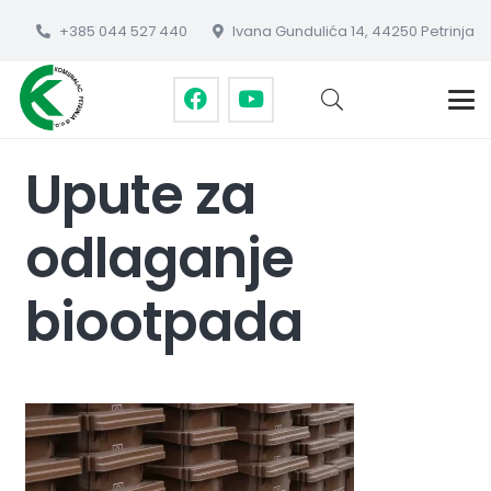
+385 044 527 440
Ivana Gundulića 14, 44250 Petrinja
Upute za
odlaganje
biootpada