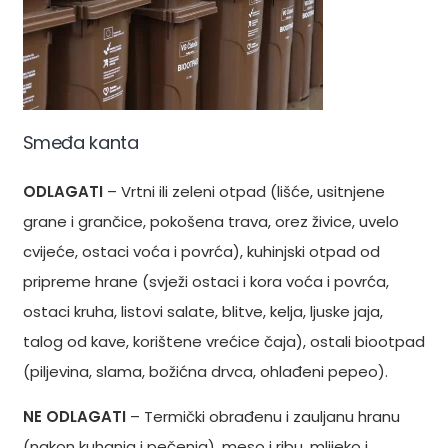
Smeđa kanta
ODLAGATI
– Vrtni ili zeleni otpad (lišće, usitnjene
grane i grančice, pokošena trava, orez živice, uvelo
cvijeće, ostaci voća i povrća), kuhinjski otpad od
pripreme hrane (svježi ostaci i kora voća i povrća,
ostaci kruha, listovi salate, blitve, kelja, ljuske jaja,
talog od kave, korištene vrećice čaja), ostali biootpad
(piljevina, slama, božićna drvca, ohlađeni pepeo).
NE ODLAGATI
– Termički obrađenu i zauljanu hranu
(nakon kuhanja i pečenja), meso i ribu, mlijeko i