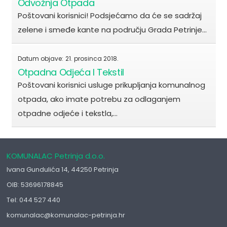
Odvožnja Otpada
Poštovani korisnici! Podsjećamo da će se sadržaj
zelene i smeđe kante na području Grada Petrinje…
Datum objave:
21. prosinca 2018.
Otpadna Odjeća I Tekstil
Poštovani korisnici usluge prikupljanja komunalnog
otpada, ako imate potrebu za odlaganjem
otpadne odjeće i tekstla,…
KOMUNALAC Petrinja d.o.o.
Ivana Gundulića 14, 44250 Petrinja
OIB: 53696178845
Tel: 044 527 440
komunalac@komunalac-petrinja.hr