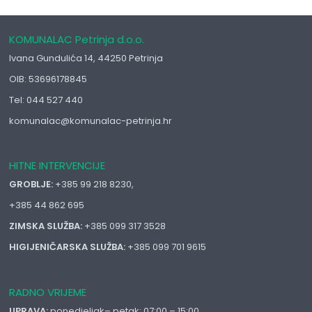
KOMUNALAC Petrinja d.o.o.
Ivana Gundulića 14, 44250 Petrinja
OIB: 53696178845
Tel: 044 527 440
komunalac@komunalac-petrinja.hr
HITNE INTERVENCIJE
GROBLJE:
+385 99 218 8230,
+385 44 862 695
ZIMSKA SLUŽBA:
+385 099 317 3528
HIGIJENIČARSKA SLUŽBA:
+385 099 701 9615
RADNO VRIJEME
UPRAVA:
ponedjeljak– petak: 07:00 – 15:00