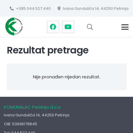
+385 044 527 440
Ivana Gundulića 14, 44250 Petrinja
Rezultat pretrage
Nije pronađen nijedan rezultat.
KOMUNALAC Petrinja d.o.o.
Ivana Gundulića 14, 44250 Petrinja
OIB: 53696178845
Tel: 044 527 440