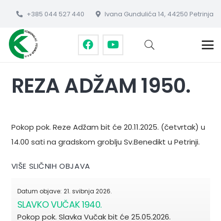
+385 044 527 440
Ivana Gundulića 14, 44250 Petrinja
REZA ADŽAM 1950.
Pokop pok. Reze Adžam bit će 20.11.2025. (četvrtak) u
14.00 sati na gradskom groblju Sv.Benedikt u Petrinji.
VIŠE SLIČNIH OBJAVA
Datum objave:
21. svibnja 2026.
SLAVKO VUČAK 1940.
Pokop pok. Slavka Vučak bit će 25.05.2026.