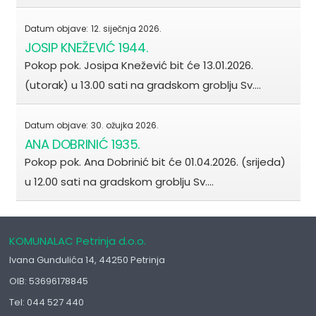
Datum objave:
12. siječnja 2026.
JOSIP KNEŽEVIĆ 1944.
Pokop pok. Josipa Knežević bit će 13.01.2026.
(utorak) u 13.00 sati na gradskom groblju Sv.…
Datum objave:
30. ožujka 2026.
ANA DOBRINIĆ 1935.
Pokop pok. Ana Dobrinić bit će 01.04.2026. (srijeda)
u 12.00 sati na gradskom groblju Sv.…
KOMUNALAC Petrinja d.o.o.
Ivana Gundulića 14, 44250 Petrinja
OIB: 53696178845
Tel: 044 527 440