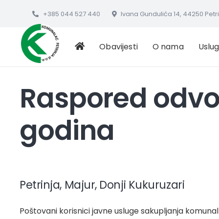
+385 044 527 440
Ivana Gundulića 14, 44250 Petr
Obavijesti
O nama
Uslu
Raspored odvo
godina
Petrinja, Majur, Donji Kukuruzari
Poštovani korisnici javne usluge sakupljanja komuna