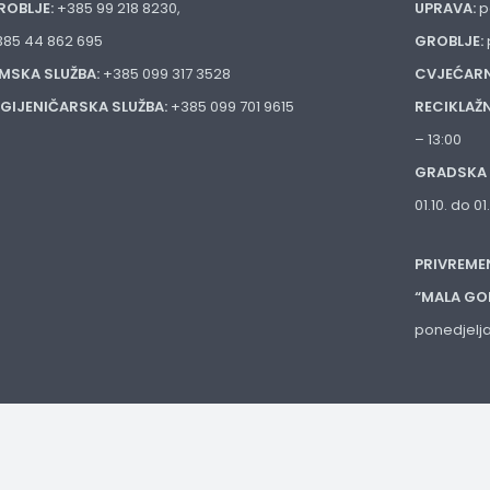
ROBLJE:
+385 99 218 8230,
UPRAVA:
p
385 44 862 695
GROBLJE:
IMSKA SLUŽBA:
+385 099 317 3528
CVJEĆARN
IGIJENIČARSKA SLUŽBA:
+385 099 701 9615
RECIKLAŽ
– 13:00
GRADSKA 
01.10. do 0
PRIVREME
“MALA GO
ponedjelja
d.o.o.