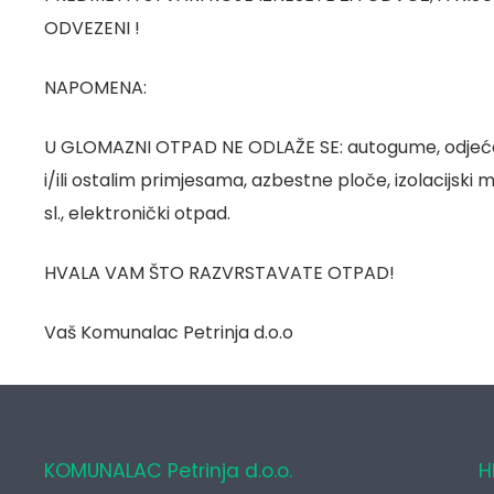
ODVEZENI !
NAPOMENA:
U GLOMAZNI OTPAD NE ODLAŽE SE: autogume, odjeća,
i/ili ostalim primjesama, azbestne ploče, izolacijski m
sl., elektronički otpad.
HVALA VAM ŠTO RAZVRSTAVATE OTPAD!
Vaš Komunalac Petrinja d.o.o
KOMUNALAC Petrinja d.o.o.
H