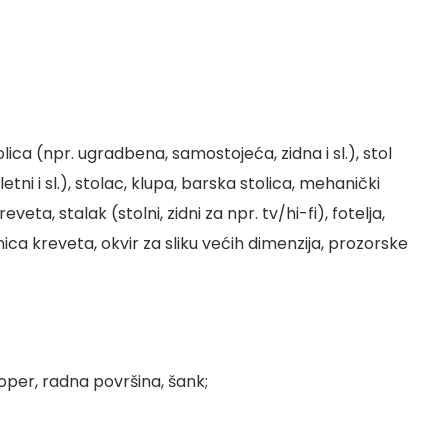
olica (npr. ugradbena, samostojeća, zidna i sl.), stol
etni i sl.), stolac, klupa, barska stolica, mehanički
veta, stalak (stolni, zidni za npr. tv/hi-fi), fotelja,
a kreveta, okvir za sliku većih dimenzija, prozorske
doper, radna površina, šank;