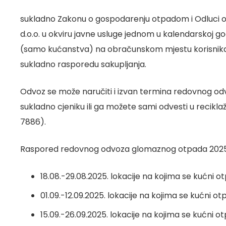
sukladno Zakonu o gospodarenju otpadom i Odluci o 
d.o.o. u okviru javne usluge jednom u kalendarskoj g
(samo kućanstva) na obračunskom mjestu korisnika u
sukladno rasporedu sakupljanja.
Odvoz se može naručiti i izvan termina redovnog odv
sukladno cjeniku ili ga možete sami odvesti u reciklaž
7886).
Raspored redovnog odvoza glomaznog otpada 2025.
18.08.-29.08.2025. lokacije na kojima se kućni 
01.09.-12.09.2025. lokacije na kojima se kućni o
15.09.-26.09.2025. lokacije na kojima se kućni o