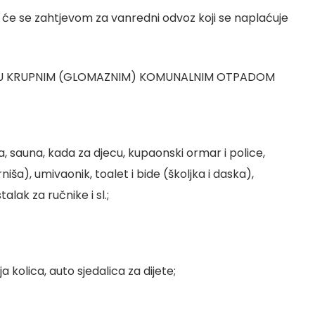
će se zahtjevom za vanredni odvoz koji se naplaćuje
AJU KRUPNIM (GLOMAZNIM) KOMUNALNIM OTPADOM
a, sauna, kada za djecu, kupaonski ormar i police,
niša), umivaonik, toalet i bide (školjka i daska),
alak za ručnike i sl.;
a kolica, auto sjedalica za dijete;