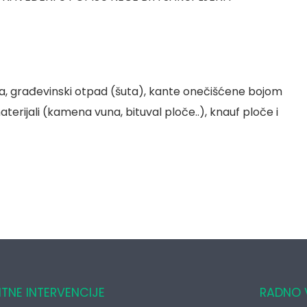
 građevinski otpad (šuta), kante onečišćene bojom
aterijali (kamena vuna, bituval ploče..), knauf ploče i
ITNE INTERVENCIJE
RADNO 