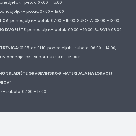
onedjeljak– petak: 07:00 – 15:00
ponedjeljak– petak: 07:00 – 15:00
ICA:
ponedjeljak– petak: 07:00 – 15:00, SUBOTA: 08:00 – 13:00
NO DVORIŠTE:
ponedjeljak– petak: 09:00 – 16:00, SUBOTA 08:00
TRŽNICA:
01.05. do 01.10. ponedjeljak– subota: 06:00 – 14:00,
1.05. ponedjeljak– subota: 07:00 h – 15:00 h
NO SKLADIŠTE GRAĐEVINSKOG MATERIJALA NA LOKACIJI
RICA”:
k– subota: 07:00 – 17:00
Izrada web stranica:
IT
Postavke
Rajković
Privatnosti