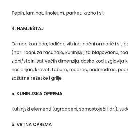
Tepih, laminat, linoleum, parket, krzno i sl.;
4. NAMJEŠTAJ
Ormar, komoda, ladičar, vitrina, noćni ormarić i sl., p
(npr. radni, za računalo, kuhinjski, za blagovaonu, toal
zidni/stolni sat većih dimenzija, daska kod uzglavlja kre
naslonjač, krevet, tabure, madrac, nadmadrac, podnic
zaštitne rešetke i grilje;
5. KUHINJSKA OPREMA
Kuhinjski elementi (ugradbeni, samostojeći i dr.), su
6. VRTNA OPREMA