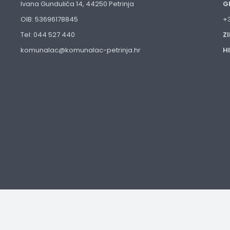
Ivana Gundulića 14, 44250 Petrinja
G
OIB: 53696178845
+
Tel: 044 527 440
Z
komunalac@komunalac-petrinja.hr
H
© Copyright 2025. All Rights Reserved Komunalac Petrinja 