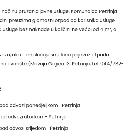
načinu pružanja javne usluge, Komunalac Petrinja
odini preuzima glomazni otpad od korisnika usluge
sluge bez naknade u količini ne većoj od 4 m³, a
oza, ali u tom slučaju se plaća prijevoz otpada
no dvorište (Milivoja Grgića 13, Petrinja, tel: 044/782-
 :
otpad odvozi ponedjeljkom- Petrinja
tpad odvozi utorkom- Petrinja
tpad odvozi srijedom- Petrinja