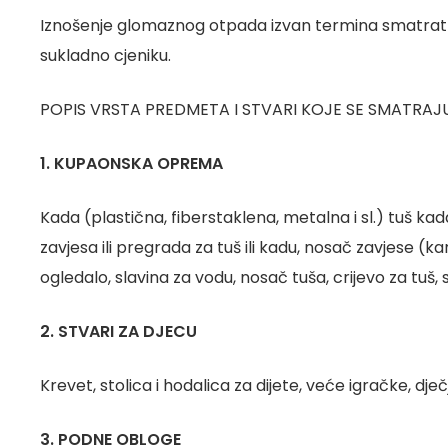
Iznošenje glomaznog otpada izvan termina smatrat 
sukladno cjeniku.
POPIS VRSTA PREDMETA I STVARI KOJE SE SMATR
1. KUPAONSKA OPREMA
Kada (plastična, fiberstaklena, metalna i sl.) tuš kad
zavjesa ili pregrada za tuš ili kadu, nosač zavjese (kar
ogledalo, slavina za vodu, nosač tuša, crijevo za tuš, st
2. STVARI ZA DJECU
Krevet, stolica i hodalica za dijete, veće igračke, dječj
3. PODNE OBLOGE