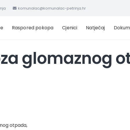
inja
komunalac@komunalac-petrinja.hr
ge
Raspored pokopa
Cjenici
Natječaj
Dokum
za glomaznog ot
lnog otpada,