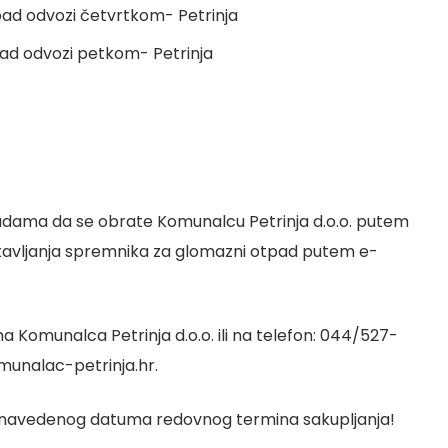
otpad odvozi četvrtkom- Petrinja
tpad odvozi petkom- Petrinja
adama da se obrate Komunalcu Petrinja d.o.o. putem
stavljanja spremnika za glomazni otpad putem e-
 Komunalca Petrinja d.o.o. ili na telefon: 044/527-
munalac-petrinja.hr.
 navedenog datuma redovnog termina sakupljanja!