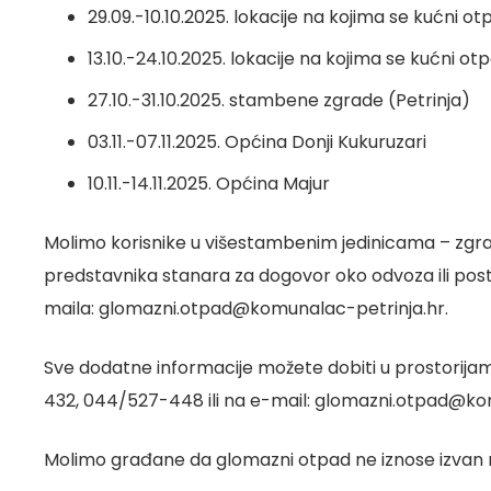
29.09.-10.10.2025. lokacije na kojima se kućni 
13.10.-24.10.2025. lokacije na kojima se kućni o
27.10.-31.10.2025. stambene zgrade (Petrinja)
03.11.-07.11.2025. Općina Donji Kukuruzari
10.11.-14.11.2025. Općina Majur
Molimo korisnike u višestambenim jedinicama – zgr
predstavnika stanara za dogovor oko odvoza ili po
maila: glomazni.otpad@komunalac-petrinja.hr.
Sve dodatne informacije možete dobiti u prostorijama
432, 044/527-448 ili na e-mail: glomazni.otpad@ko
Molimo građane da glomazni otpad ne iznose izvan