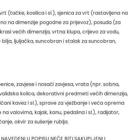
vrt (tačke, kosilica i sl.), sjenica za vrt (rastavljena na
zano na dimenzije pogodne za prijevoz), posuda (za
krasi većih dimenzija, vrtna klupa, crijevo za vodu,
ilja, ljuljačka, suncobran i stalak za suncobran,
epenice, zavjese i nosači zavjesa, vrata (npr. sobna,
invalidska kolica, dekorativni predmeti većih dimenzija,
čani kavez i sl.), sprave za vježbanje i veća oprema
 na valovima, kajak, kanu, pedalina i sl.), radijator,
nje, okvir za sušenje rublja.
 NAVEDENI U POPISU NEĆE BITI SAKUPLJENI I