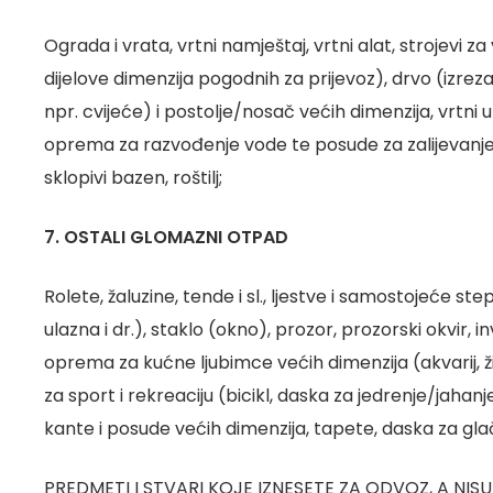
Ograda i vrata, vrtni namještaj, vrtni alat, strojevi za 
dijelove dimenzija pogodnih za prijevoz), drvo (izre
npr. cvijeće) i postolje/nosač većih dimenzija, vrtni u
oprema za razvođenje vode te posude za zalijevanje b
sklopivi bazen, roštilj;
7. OSTALI GLOMAZNI OTPAD
Rolete, žaluzine, tende i sl., ljestve i samostojeće st
ulazna i dr.), staklo (okno), prozor, prozorski okvir, 
oprema za kućne ljubimce većih dimenzija (akvarij, ži
za sport i rekreaciju (bicikl, daska za jedrenje/jahanje
kante i posude većih dimenzija, tapete, daska za glača
PREDMETI I STVARI KOJE IZNESETE ZA ODVOZ, A NISU