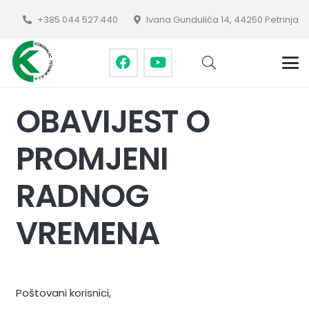
+385 044 527 440
Ivana Gundulića 14, 44250 Petrinja
OBAVIJEST O
PROMJENI
RADNOG
VREMENA
Poštovani korisnici,