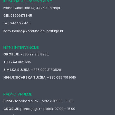
KOMUNALAC Petrinja d.o.o.
Ivana Gundulića 14, 44250 Petrinja
OIB: 53696178845
Tel: 044 527 440
komunalac@komunalac-petrinja.hr
HITNE INTERVENCIJE
GROBLJE:
+385 99 218 8230,
+385 44 862 695
ZIMSKA SLUŽBA:
+385 099 317 3528
HIGIJENIČARSKA SLUŽBA:
+385 099 701 9615
RADNO VRIJEME
UPRAVA:
ponedjeljak– petak: 07:00 – 15:00
GROBLJE:
ponedjeljak– petak: 07:00 – 15:00