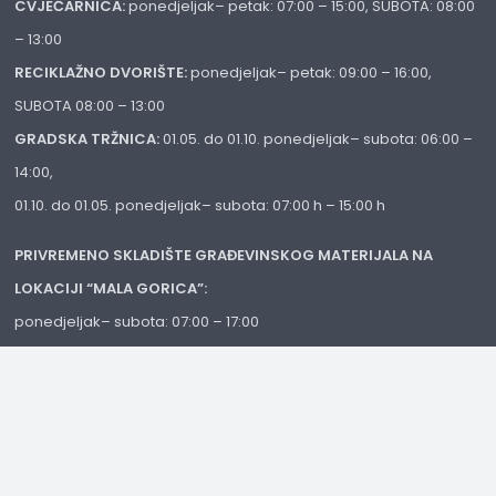
CVJEĆARNICA:
ponedjeljak– petak: 07:00 – 15:00, SUBOTA: 08:00
– 13:00
RECIKLAŽNO DVORIŠTE:
ponedjeljak– petak: 09:00 – 16:00,
SUBOTA 08:00 – 13:00
GRADSKA TRŽNICA:
01.05. do 01.10. ponedjeljak– subota: 06:00 –
14:00,
01.10. do 01.05. ponedjeljak– subota: 07:00 h – 15:00 h
PRIVREMENO SKLADIŠTE GRAĐEVINSKOG MATERIJALA NA
LOKACIJI “MALA GORICA”:
ponedjeljak– subota: 07:00 – 17:00
© Copyright 2025. All Rights Reserved Komunalac Petrinja
d.o.o.
Izrada web stranica:
IT Rajković
Postavke Privatnosti