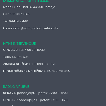
KOMUNALAC Petrinja d.o.o.
Ivana Gundulića 14, 44250 Petrinja
OIB: 53696178845
Tel: 044 527 440
komunalac@komunalac-petrinja.hr
HITNE INTERVENCIJE
GROBLJE:
+385 99 218 8230,
+385 44 862 695
ZIMSKA SLUŽBA:
+385 099 317 3528
HIGIJENIČARSKA SLUŽBA:
+385 099 701 9615
RADNO VRIJEME
UPRAVA:
ponedjeljak– petak: 07:00 – 15:00
GROBLJE:
ponedjeljak– petak: 07:00 – 15:00