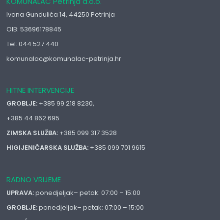
KOMUNALAC Petrinja d.o.o.
Ivana Gundulića 14, 44250 Petrinja
OIB: 53696178845
Tel: 044 527 440
komunalac@komunalac-petrinja.hr
HITNE INTERVENCIJE
GROBLJE:
+385 99 218 8230,
+385 44 862 695
ZIMSKA SLUŽBA:
+385 099 317 3528
HIGIJENIČARSKA SLUŽBA:
+385 099 701 9615
RADNO VRIJEME
UPRAVA:
ponedjeljak– petak: 07:00 – 15:00
GROBLJE:
ponedjeljak– petak: 07:00 – 15:00