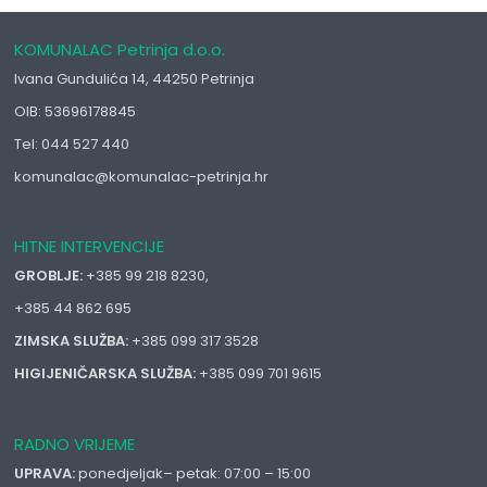
KOMUNALAC Petrinja d.o.o.
Ivana Gundulića 14, 44250 Petrinja
OIB: 53696178845
Tel: 044 527 440
komunalac@komunalac-petrinja.hr
HITNE INTERVENCIJE
GROBLJE:
+385 99 218 8230,
+385 44 862 695
ZIMSKA SLUŽBA:
+385 099 317 3528
HIGIJENIČARSKA SLUŽBA:
+385 099 701 9615
RADNO VRIJEME
UPRAVA:
ponedjeljak– petak: 07:00 – 15:00